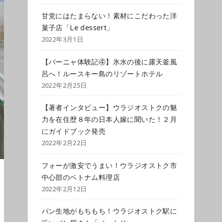
甘党にはたまらない！素材にこだわった洋
菓子店「Le dessert」
2022年3月1日
【バーニャ体験記④】氷水の後に露天釜風
呂へ！ルースキー島のリゾートホテル
2022年2月25日
【著者インタビュー】ウラジオストクの魅
力を在住歴８年の日本人嫁に聞いた！２月
にガイドブック発売
2022年2月22日
フォーが激安でうまい！ウラジオストク市
中心部のベトナム料理店
2022年2月12日
パン生地がもちもち！ウラジオストク駅に