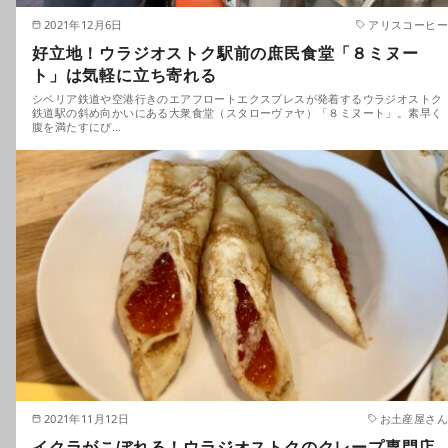
2021年12月6日
アリスコーヒー
好立地！ウラジオストク駅前の庶民食堂「８ミヌー
ト」は気軽に立ち寄れる
シベリア鉄道や空港行きのエアフロートエクスプレスが発着するウラジオストク
鉄道駅の斜め向かいにある大衆食堂（スタローヴァヤ）「８ミヌート」。素早く
腹を満たすにぴ…
2021年11月12日
お土産屋さん
イクラがこぼれる！ウラジオストクのクレープ専門店