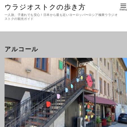
ウラジオストクの歩き方
一人旅、子連れでも安心！日本から最も近いヨーロッパ〜ロシア極東ウラジオ
ストクの観光ガイド
アルコール