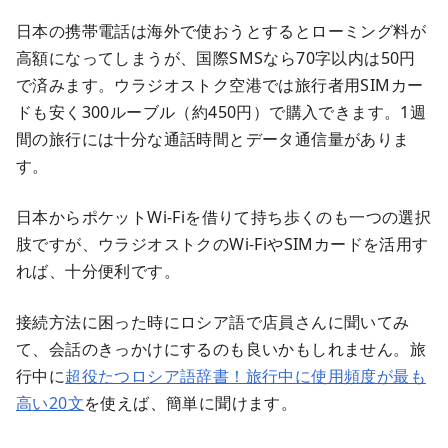
日本の携帯電話は海外で使おうとするとローミング料が
高額になってしまうが、国際SMSなら70字以内は50円
で済みます。ウラジオストク空港では旅行者用SIMカー
ドも安く300ルーブル（約450円）で購入できます。1週
間の旅行には十分な通話時間とデータ通信量がありま
す。
日本からポケットWi-Fiを借りて持ち歩くのも一つの選択
肢ですが、ウラジオストクのWi-FiやSIMカードを活用す
れば、十分便利です。
接続方法に困った時にロシア語で店員さんに聞いてみ
て、会話のきっかけにするのも良いかもしれません。旅
行中に
超役たつロシア語辞書！旅行中に使用頻度が最も
高い20文
を使えば、簡単に聞けます。