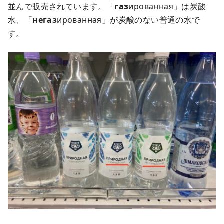
並んで販売されています。「
газ
ированная」は炭酸
水、「
негаз
ированная」が炭酸のない普通の水で
す。