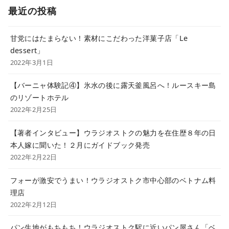
最近の投稿
甘党にはたまらない！素材にこだわった洋菓子店「Le
dessert」
2022年3月1日
【バーニャ体験記④】氷水の後に露天釜風呂へ！ルースキー島
のリゾートホテル
2022年2月25日
【著者インタビュー】ウラジオストクの魅力を在住歴８年の日
本人嫁に聞いた！２月にガイドブック発売
2022年2月22日
フォーが激安でうまい！ウラジオストク市中心部のベトナム料
理店
2022年2月12日
パン生地がもちもち！ウラジオストク駅に近いパン屋さん「ベ