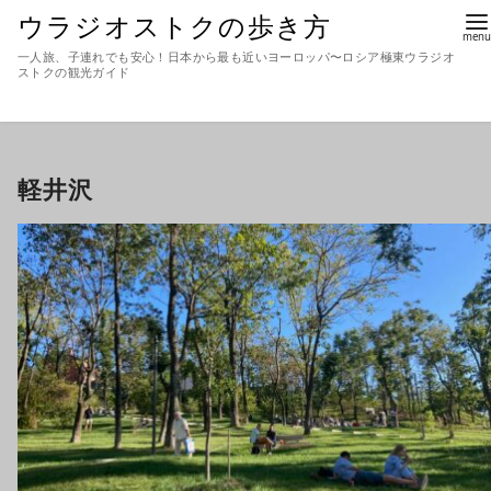
ウラジオストクの歩き方
一人旅、子連れでも安心！日本から最も近いヨーロッパ〜ロシア極東ウラジオ
ストクの観光ガイド
軽井沢