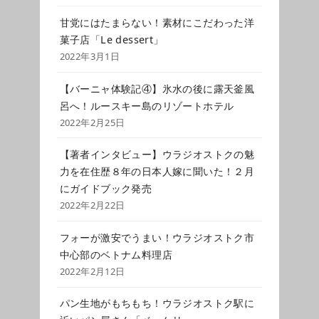
甘党にはたまらない！素材にこだわった洋
菓子店「Le dessert」
2022年3月1日
【バーニャ体験記④】氷水の後に露天釜風
呂へ！ルースキー島のリゾートホテル
2022年2月25日
【著者インタビュー】ウラジオストクの魅
力を在住歴８年の日本人嫁に聞いた！２月
にガイドブック発売
2022年2月22日
フォーが激安でうまい！ウラジオストク市
中心部のベトナム料理店
2022年2月12日
パン生地がもちもち！ウラジオストク駅に