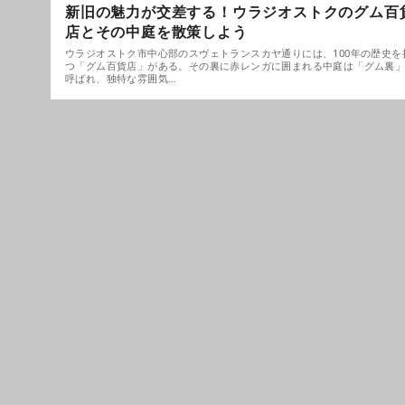
新旧の魅力が交差する！ウラジオストクのグム百
店とその中庭を散策しよう
ウラジオストク市中心部のスヴェトランスカヤ通りには、100年の歴史を
つ「グム百貨店」がある。その裏に赤レンガに囲まれる中庭は「グム裏
呼ばれ、独特な雰囲気…