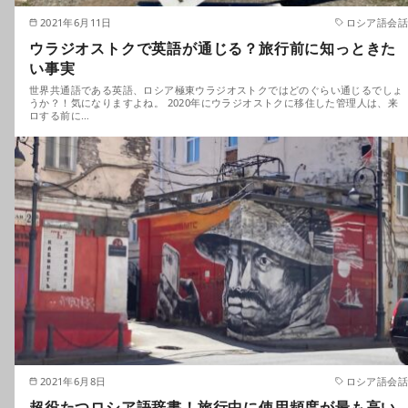
2021年6月11日
ロシア語会話
ウラジオストクで英語が通じる？旅行前に知っときた
い事実
世界共通語である英語、ロシア極東ウラジオストクではどのぐらい通じるでしょ
うか？！気になりますよね。 2020年にウラジオストクに移住した管理人は、来
ロする前に…
2021年6月8日
ロシア語会話
超役たつロシア語辞書！旅行中に使用頻度が最も高い