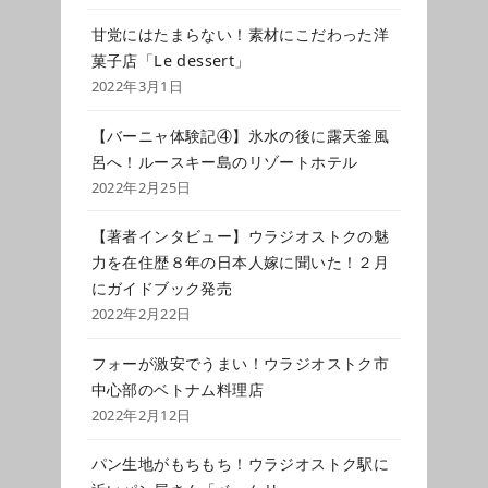
甘党にはたまらない！素材にこだわった洋
菓子店「Le dessert」
2022年3月1日
【バーニャ体験記④】氷水の後に露天釜風
呂へ！ルースキー島のリゾートホテル
2022年2月25日
【著者インタビュー】ウラジオストクの魅
力を在住歴８年の日本人嫁に聞いた！２月
にガイドブック発売
2022年2月22日
フォーが激安でうまい！ウラジオストク市
中心部のベトナム料理店
2022年2月12日
パン生地がもちもち！ウラジオストク駅に