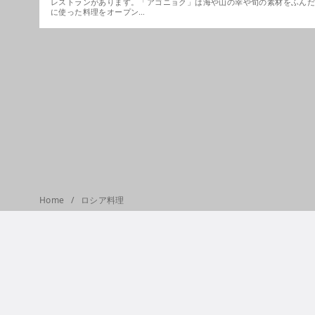
レストランがあります。「アゴニョク」は海や山の幸や旬の素材をふん
に使った料理をオープン…
Home
ロシア料理