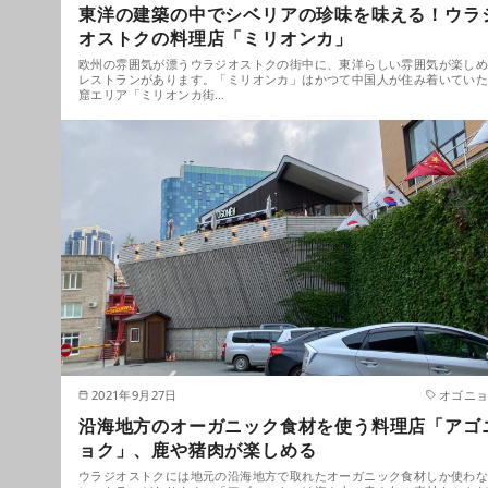
東洋の建築の中でシベリアの珍味を味える！ウラ
オストクの料理店「ミリオンカ」
欧州の雰囲気が漂うウラジオストクの街中に、東洋らしい雰囲気が楽し
レストランがあります。「ミリオンカ」はかつて中国人が住み着いてい
窟エリア「ミリオンカ街…
2021年9月27日
オゴニ
沿海地方のオーガニック食材を使う料理店「アゴ
ョク」、鹿や猪肉が楽しめる
ウラジオストクには地元の沿海地方で取れたオーガニック食材しか使わ