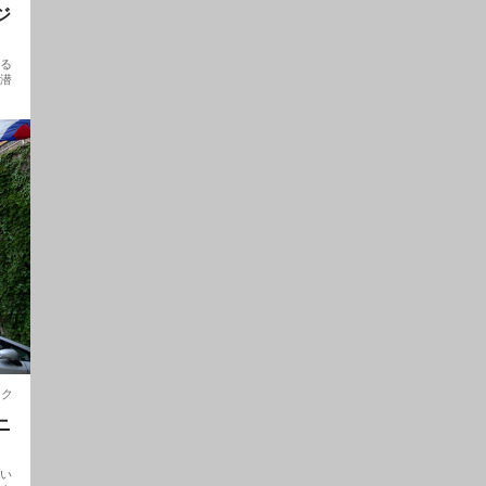
ジ
める
た潜
ョク
ニ
ない