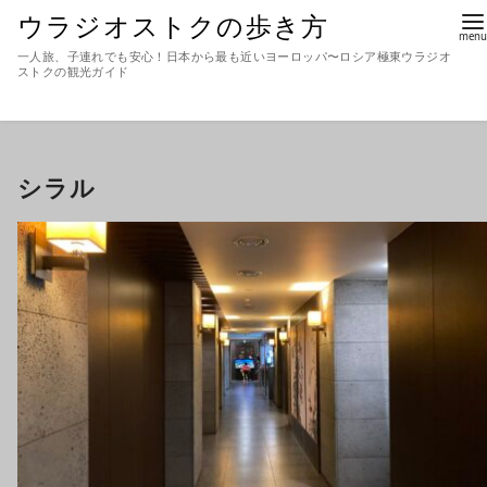
ウラジオストクの歩き方
一人旅、子連れでも安心！日本から最も近いヨーロッパ〜ロシア極東ウラジオ
ストクの観光ガイド
シラル