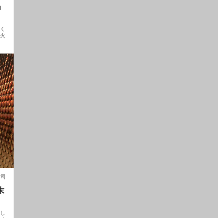
」
しく
炭火
寿司
末
楽し