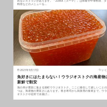
めるレストランがあります。「ZUMA（ズーマ）」は和食や中華料理、タ
料理などのメニューを…
2021年9月17日
い
魚好きにはたまらない！ウラジオストクの海産物
新鮮で割安
海の幸が豊富に集まる港町ウラジオストク。ここに移住して嬉しいこと
つは、海産物の豊富さにあります。巻き寿司から刺身用の食材まで、ウ
オストクや近郊で水揚げ…