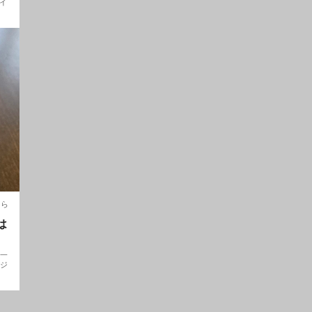
イ
くら
は
の一
ラジ