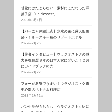
甘党にはたまらない！素材にこだわった洋
菓子店「Le dessert」
2022年3月1日
【バーニャ体験記④】氷水の後に露天釜風
呂へ！ルースキー島のリゾートホテル
2022年2月25日
【著者インタビュー】ウラジオストクの魅
力を在住歴８年の日本人嫁に聞いた！２月
にガイドブック発売
2022年2月22日
フォーが激安でうまい！ウラジオストク市
中心部のベトナム料理店
2022年2月12日
パン生地がもちもち！ウラジオストク駅に