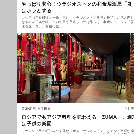
やっぱり安心！ウラジオストクの和食居酒屋「炎
はホッとする
ロシアの定番料理を一通り食し、ウラジオストク旅行も後半になると恋
なるのが日本の味。市内で最も美味しいのは恐らく、和食レストラン「
居酒屋 炎」。名物の生…
2021年10月15日
お
ロシアでもアジア料理を味わえる「ZUMA」、週
は子供の楽園
ヨーロッパ風の町並みや文化が広がるウラジオストクにはアジア料理が